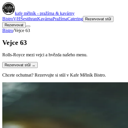
kafe mělník - pražírna & kavárny
Bistro
Věž
Šestihran
Kavárna
Pražírna
Catering
Rezervovat stůl
Rezervovat
Bistro
/
Vejce 63
Vejce 63
Rolls-Royce mezi vejci a hvězda našeho menu.
Rezervovat stůl →
Chcete ochutnat? Rezervujte si stůl v Kafe Mělník Bistro.