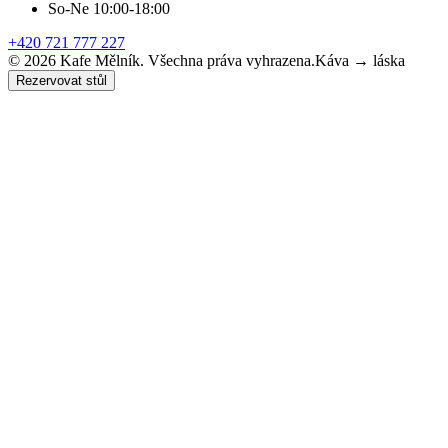
So-Ne 10:00-18:00
+420 721 777 227
©
2026
Kafe Mělník. Všechna práva vyhrazena.
Káva → láska
Rezervovat stůl