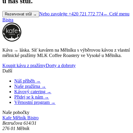
u nás stůl.
Nebo zavolejte +420 721 772 774
← Celé menu
Rezervovat stůl →
Bistra
Káva → láska. Síť kaváren na Mělníku s výběrovou kávou z vlastní
mělnické pražírny
MLK Coffee Roastery
ve Vysoké u Mělníka.
Koupit kávu z pražírny
Dorty a dobroty
Další
Náš příběh →
Naše pražírna →
Kávový catering →
Přidej se k nám →
Věrnostní program →
Naše pobočky
Kafe Mělník
Bistro
Bezručova 614/31
276 01 Mělník