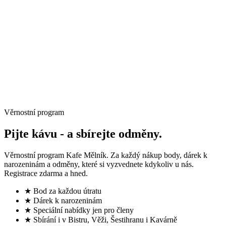
→
Věrnostní program
Pijte kávu -
a sbírejte odměny.
Věrnostní program Kafe Mělník. Za každý nákup body, dárek k
narozeninám a odměny, které si vyzvednete kdykoliv u nás.
Registrace zdarma a hned.
★ Bod za každou útratu
★ Dárek k narozeninám
★ Speciální nabídky jen pro členy
★ Sbírání i v Bistru, Věži, Šestihranu i Kavárně