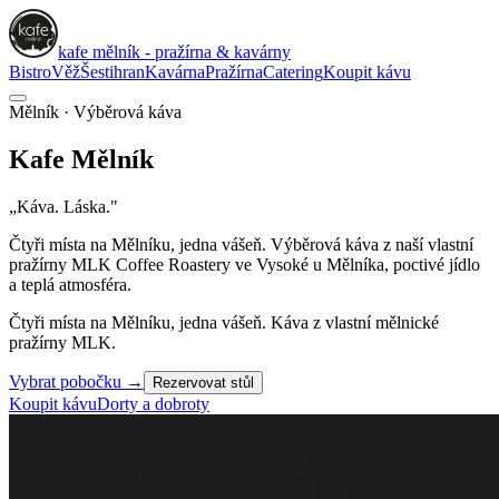
kafe mělník - pražírna & kavárny
Bistro
Věž
Šestihran
Kavárna
Pražírna
Catering
Koupit kávu
Mělník · Výběrová káva
Kafe
Mělník
„Káva. Láska."
Čtyři místa na Mělníku, jedna vášeň. Výběrová káva z naší vlastní
pražírny
MLK Coffee Roastery
ve Vysoké u Mělníka, poctivé jídlo
a teplá atmosféra.
Čtyři místa na Mělníku, jedna vášeň. Káva z vlastní mělnické
pražírny MLK.
Vybrat pobočku
→
Rezervovat stůl
Koupit kávu
Dorty a dobroty