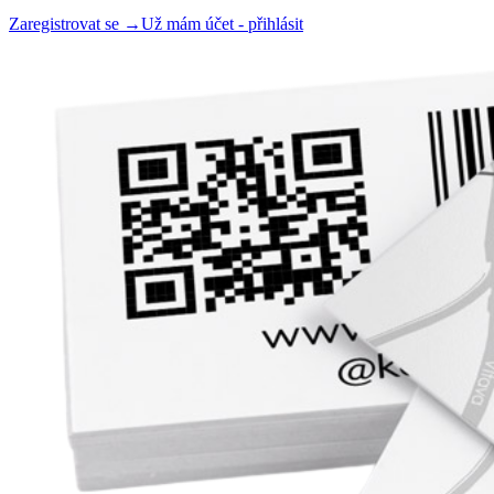
Zaregistrovat se →
Už mám účet - přihlásit