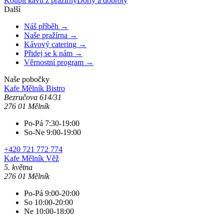
Koupit kávu z pražírny
Dorty a dobroty
Další
Náš příběh →
Naše pražírna →
Kávový catering →
Přidej se k nám →
Věrnostní program →
Naše pobočky
Kafe Mělník
Bistro
Bezručova 614/31
276 01 Mělník
Po-Pá 7:30-19:00
So-Ne 9:00-19:00
+420 721 772 774
Kafe Mělník
Věž
5. května
276 01 Mělník
Po-Pá 9:00-20:00
So 10:00-20:00
Ne 10:00-18:00